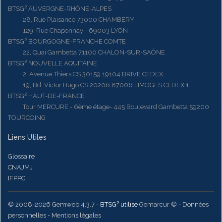
BTSG² AUVERGNE-RHÔNE-ALPES
28, Rue Plaisance 73000 CHAMBERY
129, Rue Chaponnay - 69003 LYON
BTSG² BOURGOGNE-FRANCHE COMTE
22, Quai Gambetta 71100 CHALON-SUR-SAÔNE
BTSG² NOUVELLE AQUITAINE
2, Avenue Thiers CS 30159 19104 BRIVE CEDEX
19, Bd. Victor Hugo CS 20206 87006 LIMOGES CEDEX 1
BTSG² HAUT-DE-FRANCE
Tour MERCURE - 6ème étage- 445 Boulevard Gambetta 59200
TOURCOING
Liens Utiles
Glossaire
CNAJMJ
IFPPC
© 2008-2026 Gemweb 4.3.7
- BTSG² utilise
Gemarcur ©
-
Données
personnelles
-
Mentions légales