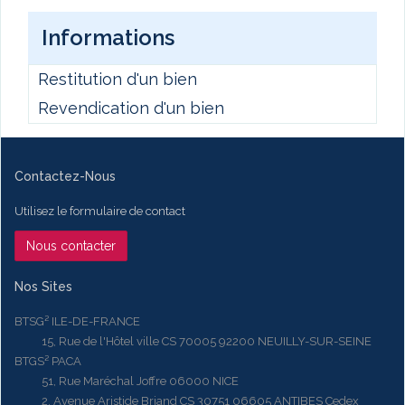
Informations
Restitution d'un bien
Revendication d'un bien
Contactez-Nous
Utilisez le formulaire de contact
Nous contacter
Nos Sites
BTSG² ILE-DE-FRANCE
15, Rue de l'Hôtel ville CS 70005 92200 NEUILLY-SUR-SEINE
BTGS² PACA
51, Rue Maréchal Joffre 06000 NICE
2, Avenue Aristide Briand CS 30751 06605 ANTIBES Cedex