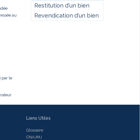
Restitution d'un bien
andée
Revendication d'un bien
ressée au
 par le
rateur.
Liens Utiles
Glossaire
CNAJMJ