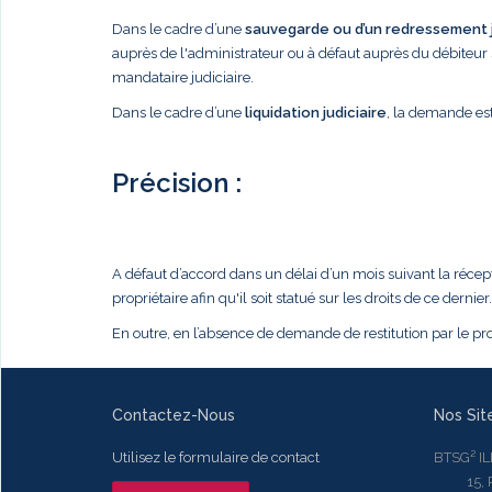
Dans le cadre d’une
sauvegarde ou d’un redressement j
auprès de l'administrateur ou à défaut auprès du débiteur 
mandataire judiciaire.
Dans le cadre d’une
liquidation judiciaire
, la demande est
Précision :
A défaut d’accord dans un délai d’un mois suivant la récep
propriétaire afin qu'il soit statué sur les droits de ce dernier.
En outre, en l’absence de demande de restitution par le pro
Contactez-Nous
Nos Sit
Utilisez le formulaire de contact
BTSG² I
15, Rue