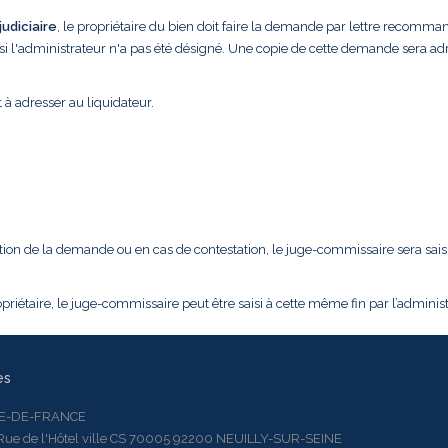
udiciaire
, le propriétaire du bien doit faire la demande par lettre recomm
si l'administrateur n'a pas été désigné. Une copie de cette demande sera ad
 à adresser au liquidateur.
tion de la demande ou en cas de contestation, le juge-commissaire sera saisi
priétaire, le juge-commissaire peut être saisi à cette même fin par l’administ
es
LE-DE-FRANCE
 de l'Hôtel ville CS 70005 92200 NEUILLY-SUR-SEINE