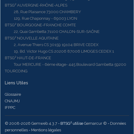
BTSG² AUVERGNE-RHÔNE-ALPES
28, Rue Plaisance 73000 CHAMBERY
129, Rue Chaponnay - 69003 LYON
BTSG² BOURGOGNE-FRANCHE COMTE
22, Quai Gambetta 71100 CHALON-SUR-SAÔNE
BTSG² NOUVELLE AQUITAINE
2, Avenue Thiers CS 30159 19104 BRIVE CEDEX
19, Bd. Victor Hugo CS 20206 87006 LIMOGES CEDEX 1
BTSG² HAUT-DE-FRANCE
Tour MERCURE - 6ème étage- 445 Boulevard Gambetta 59200
TOURCOING
Liens Utiles
Glossaire
CNAJMJ
IFPPC
© 2008-2026 Gemweb 4.3.7
- BTSG² utilise
Gemarcur ©
-
Données
personnelles
-
Mentions légales