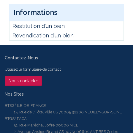
Informations
Restitution d'un bien
Revendication d'un bien
Contactez-Nous
Utilisez le formulaire de contact
Nous contacter
Nos Sites
BTSG² ILE-DE-FRANCE
15, Rue de l'Hôtel ville CS 70005 92200 NEUILLY-SUR-SEINE
BTGS² PACA
51, Rue Maréchal Joffre 06000 NICE
2, Avenue Aristide Briand CS 30751 06605 ANTIBES Cedex