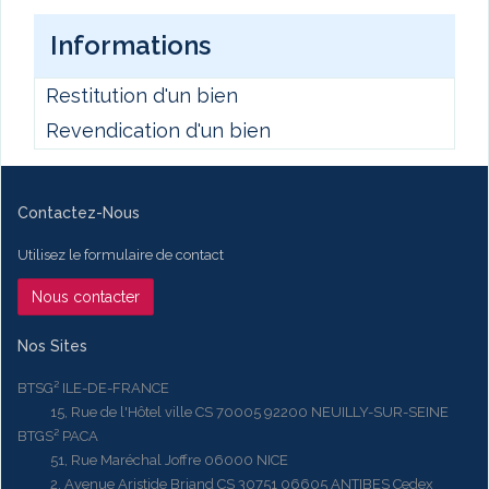
Informations
Restitution d'un bien
Revendication d'un bien
Contactez-Nous
Utilisez le formulaire de contact
Nous contacter
Nos Sites
BTSG² ILE-DE-FRANCE
15, Rue de l'Hôtel ville CS 70005 92200 NEUILLY-SUR-SEINE
BTGS² PACA
51, Rue Maréchal Joffre 06000 NICE
2, Avenue Aristide Briand CS 30751 06605 ANTIBES Cedex