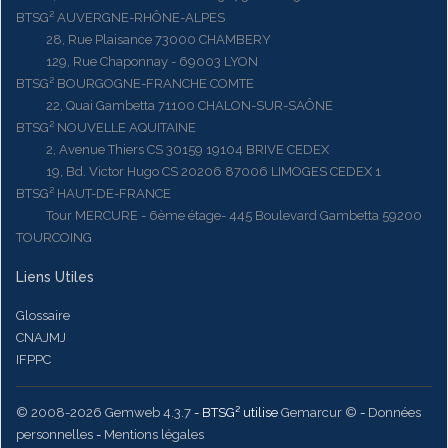
BTSG² AUVERGNE-RHÔNE-ALPES
28, Rue Plaisance 73000 CHAMBERY
129, Rue Chaponnay - 69003 LYON
BTSG² BOURGOGNE-FRANCHE COMTE
22, Quai Gambetta 71100 CHALON-SUR-SAÔNE
BTSG² NOUVELLE AQUITAINE
2, Avenue Thiers CS 30159 19104 BRIVE CEDEX
19, Bd. Victor Hugo CS 20206 87006 LIMOGES CEDEX 1
BTSG² HAUT-DE-FRANCE
Tour MERCURE - 6ème étage- 445 Boulevard Gambetta 59200
TOURCOING
Liens Utiles
Glossaire
CNAJMJ
IFPPC
© 2008-2026 Gemweb 4.3.7
- BTSG² utilise
Gemarcur ©
-
Données
personnelles
-
Mentions légales