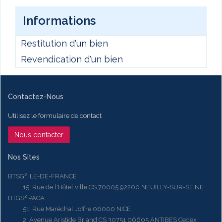
Informations
Restitution d'un bien
Revendication d'un bien
Contactez-Nous
Utilisez le formulaire de contact
Nous contacter
Nos Sites
BTSG² ILE-DE-FRANCE
15, Rue de l'Hôtel ville CS 70005 92200 NEUILLY-SUR-SEINE
BTGS² PACA
51, Rue Maréchal Joffre 06000 NICE
2, Avenue Aristide Briand CS 30751 06605 ANTIBES Cedex