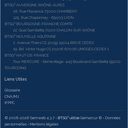
BTSG² AUVERGNE-RHÔNE-ALPES
28, Rue Plaisance 73000 CHAMBERY
129, Rue Chaponnay - 69003 LYON
BTSG² BOURGOGNE-FRANCHE COMTE
22, Quai Gambetta 71100 CHALON-SUR-SAÔNE
BTSG² NOUVELLE AQUITAINE
2, Avenue Thiers CS 30159 19104 BRIVE CEDEX
19, Bd. Victor Hugo CS 20206 87006 LIMOGES CEDEX 1
BTSG² HAUT-DE-FRANCE
Tour MERCURE - 6ème étage- 445 Boulevard Gambetta 59200
TOURCOING
Liens Utiles
Glossaire
CNAJMJ
IFPPC
© 2008-2026 Gemweb 4.3.7
- BTSG² utilise
Gemarcur ©
-
Données
personnelles
-
Mentions légales