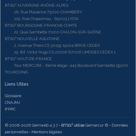
BTSG² AUVERGNE-RHÔNE-ALPES
28, Rue Plaisance 73000 CHAMBERY
129, Rue Chaponnay - 69003 LYON
BTSG² BOURGOGNE-FRANCHE COMTE
22, Quai Gambetta 71100 CHALON-SUR-SAÔNE
BTSG² NOUVELLE AQUITAINE
2, Avenue Thiers CS 30159 19104 BRIVE CEDEX
19, Bd. Victor Hugo CS 20206 87006 LIMOGES CEDEX 1
BTSG² HAUT-DE-FRANCE
Tour MERCURE - 6ème étage- 445 Boulevard Gambetta 59200
TOURCOING
Liens Utiles
Glossaire
CNAJMJ
IFPPC
© 2008-2026 Gemweb 4.3.7
- BTSG² utilise
Gemarcur ©
-
Données
personnelles
-
Mentions légales