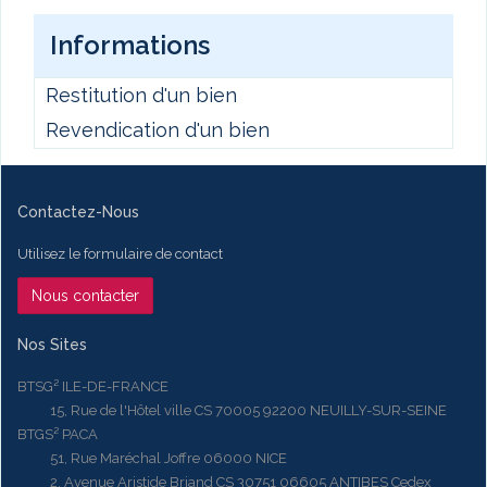
Informations
Restitution d'un bien
Revendication d'un bien
Contactez-Nous
Utilisez le formulaire de contact
Nous contacter
Nos Sites
BTSG² ILE-DE-FRANCE
15, Rue de l'Hôtel ville CS 70005 92200 NEUILLY-SUR-SEINE
BTGS² PACA
51, Rue Maréchal Joffre 06000 NICE
2, Avenue Aristide Briand CS 30751 06605 ANTIBES Cedex