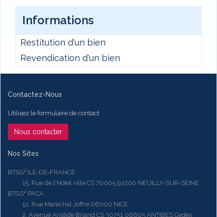
Informations
Restitution d'un bien
Revendication d'un bien
Contactez-Nous
Utilisez le formulaire de contact
Nous contacter
Nos Sites
BTSG² ILE-DE-FRANCE
15, Rue de l'Hôtel ville CS 70005 92200 NEUILLY-SUR-SEINE
BTGS² PACA
51, Rue Maréchal Joffre 06000 NICE
2, Avenue Aristide Briand CS 30751 06605 ANTIBES Cedex