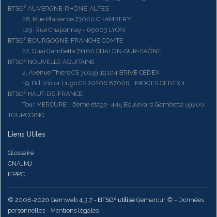
BTSG² AUVERGNE-RHÔNE-ALPES
28, Rue Plaisance 73000 CHAMBERY
129, Rue Chaponnay - 69003 LYON
BTSG² BOURGOGNE-FRANCHE COMTE
22, Quai Gambetta 71100 CHALON-SUR-SAÔNE
BTSG² NOUVELLE AQUITAINE
2, Avenue Thiers CS 30159 19104 BRIVE CEDEX
19, Bd. Victor Hugo CS 20206 87006 LIMOGES CEDEX 1
BTSG² HAUT-DE-FRANCE
Tour MERCURE - 6ème étage- 445 Boulevard Gambetta 59200
TOURCOING
Liens Utiles
Glossaire
CNAJMJ
IFPPC
© 2008-2026 Gemweb 4.3.7
- BTSG² utilise
Gemarcur ©
-
Données
personnelles
-
Mentions légales