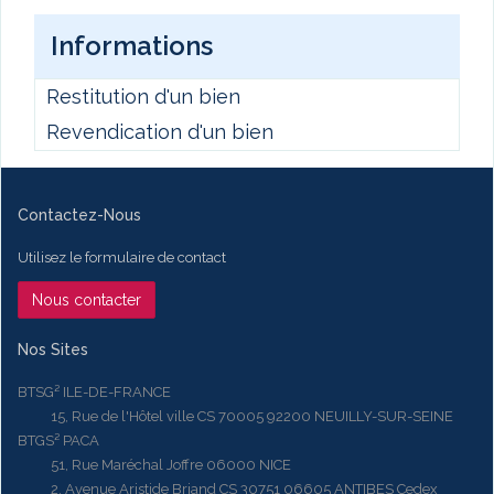
Informations
Restitution d'un bien
Revendication d'un bien
Contactez-Nous
Utilisez le formulaire de contact
Nous contacter
Nos Sites
BTSG² ILE-DE-FRANCE
15, Rue de l'Hôtel ville CS 70005 92200 NEUILLY-SUR-SEINE
BTGS² PACA
51, Rue Maréchal Joffre 06000 NICE
2, Avenue Aristide Briand CS 30751 06605 ANTIBES Cedex