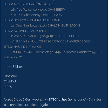
BTSG² AUVERGNE-RHÔNE-ALPES
28, Rue Plaisance 73000 CHAMBERY
129, Rue Chaponnay - 69003 LYON
BTSG² BOURGOGNE-FRANCHE COMTE
22, Quai Gambetta 71100 CHALON-SUR-SAÔNE
BTSG² NOUVELLE AQUITAINE
2, Avenue Thiers CS 30159 19104 BRIVE CEDEX
19, Bd. Victor Hugo CS 20206 87006 LIMOGES CEDEX 1
BTSG² HAUT-DE-FRANCE
Tour MERCURE - 6ème étage- 445 Boulevard Gambetta 59200
TOURCOING
Liens Utiles
Glossaire
CNAJMJ
IFPPC
© 2008-2026 Gemweb 4.3.7
- BTSG² utilise
Gemarcur ©
-
Données
personnelles
-
Mentions légales