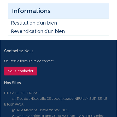
Informations
Restitution d'un bien
Revendication d'un bien
Contactez-Nous
Utilisez le formulaire de contact
Nous contacter
Nos Sites
BTSG² ILE-DE-FRANCE
15, Rue de l'Hôtel ville CS 70005 92200 NEUILLY-SUR-SEINE
BTGS² PACA
51, Rue Maréchal Joffre 06000 NICE
2, Avenue Aristide Briand CS 30751 06605 ANTIBES Cedex