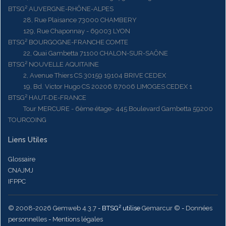
BTSG² AUVERGNE-RHÔNE-ALPES
28, Rue Plaisance 73000 CHAMBERY
129, Rue Chaponnay - 69003 LYON
BTSG² BOURGOGNE-FRANCHE COMTE
22, Quai Gambetta 71100 CHALON-SUR-SAÔNE
BTSG² NOUVELLE AQUITAINE
2, Avenue Thiers CS 30159 19104 BRIVE CEDEX
19, Bd. Victor Hugo CS 20206 87006 LIMOGES CEDEX 1
BTSG² HAUT-DE-FRANCE
Tour MERCURE - 6ème étage- 445 Boulevard Gambetta 59200
TOURCOING
Liens Utiles
Glossaire
CNAJMJ
IFPPC
© 2008-2026 Gemweb 4.3.7
- BTSG² utilise
Gemarcur ©
-
Données
personnelles
-
Mentions légales