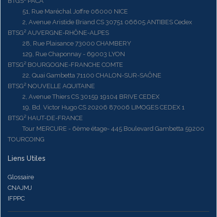
BTGS² PACA
51, Rue Maréchal Joffre 06000 NICE
2, Avenue Aristide Briand CS 30751 06605 ANTIBES Cedex
BTSG² AUVERGNE-RHÔNE-ALPES
28, Rue Plaisance 73000 CHAMBERY
129, Rue Chaponnay - 69003 LYON
BTSG² BOURGOGNE-FRANCHE COMTE
22, Quai Gambetta 71100 CHALON-SUR-SAÔNE
BTSG² NOUVELLE AQUITAINE
2, Avenue Thiers CS 30159 19104 BRIVE CEDEX
19, Bd. Victor Hugo CS 20206 87006 LIMOGES CEDEX 1
BTSG² HAUT-DE-FRANCE
Tour MERCURE - 6ème étage- 445 Boulevard Gambetta 59200
TOURCOING
Liens Utiles
Glossaire
CNAJMJ
IFPPC