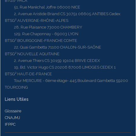
BTGS² PACA
51, Rue Maréchal Joffre 06000 NICE
2, Avenue Aristide Briand CS 30751 06605 ANTIBES Cedex
BTSG² AUVERGNE-RHÔNE-ALPES
28, Rue Plaisance 73000 CHAMBERY
129, Rue Chaponnay - 69003 LYON
BTSG² BOURGOGNE-FRANCHE COMTE
22, Quai Gambetta 71100 CHALON-SUR-SAÔNE
BTSG² NOUVELLE AQUITAINE
2, Avenue Thiers CS 30159 19104 BRIVE CEDEX
19, Bd. Victor Hugo CS 20206 87006 LIMOGES CEDEX 1
BTSG² HAUT-DE-FRANCE
Tour MERCURE - 6ème étage- 445 Boulevard Gambetta 59200
TOURCOING
Liens Utiles
Glossaire
CNAJMJ
IFPPC