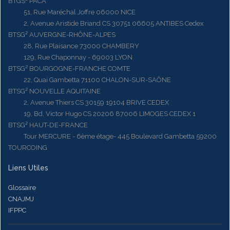
BTGS² PACA
51, Rue Maréchal Joffre 06000 NICE
2, Avenue Aristide Briand CS 30751 06605 ANTIBES Cedex
BTSG² AUVERGNE-RHÔNE-ALPES
28, Rue Plaisance 73000 CHAMBERY
129, Rue Chaponnay - 69003 LYON
BTSG² BOURGOGNE-FRANCHE COMTE
22, Quai Gambetta 71100 CHALON-SUR-SAÔNE
BTSG² NOUVELLE AQUITAINE
2, Avenue Thiers CS 30159 19104 BRIVE CEDEX
19, Bd. Victor Hugo CS 20206 87006 LIMOGES CEDEX 1
BTSG² HAUT-DE-FRANCE
Tour MERCURE - 6ème étage- 445 Boulevard Gambetta 59200
TOURCOING
Liens Utiles
Glossaire
CNAJMJ
IFPPC