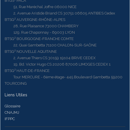
BTGS² PACA
51, Rue Maréchal Joffre 06000 NICE
2, Avenue Aristide Briand CS 30751 06605 ANTIBES Cedex
BTSG² AUVERGNE-RHÔNE-ALPES
28, Rue Plaisance 73000 CHAMBERY
129, Rue Chaponnay - 69003 LYON
BTSG² BOURGOGNE-FRANCHE COMTE
22, Quai Gambetta 71100 CHALON-SUR-SAÔNE
BTSG² NOUVELLE AQUITAINE
2, Avenue Thiers CS 30159 19104 BRIVE CEDEX
19, Bd. Victor Hugo CS 20206 87006 LIMOGES CEDEX 1
BTSG² HAUT-DE-FRANCE
Tour MERCURE - 6ème étage- 445 Boulevard Gambetta 59200
TOURCOING
Liens Utiles
Glossaire
CNAJMJ
IFPPC