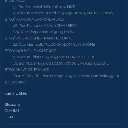
BTGS² PACA
51, Rue Maréchal Joffre 06000 NICE
2, Avenue Aristide Briand CS 30751 06605 ANTIBES Cedex
BTSG² AUVERGNE-RHÔNE-ALPES
28, Rue Plaisance 73000 CHAMBERY
129, Rue Chaponnay - 69003 LYON
BTSG² BOURGOGNE-FRANCHE COMTE
22, Quai Gambetta 71100 CHALON-SUR-SAÔNE
BTSG² NOUVELLE AQUITAINE
2, Avenue Thiers CS 30159 19104 BRIVE CEDEX
19, Bd. Victor Hugo CS 20206 87006 LIMOGES CEDEX 1
BTSG² HAUT-DE-FRANCE
Tour MERCURE - 6ème étage- 445 Boulevard Gambetta 59200
TOURCOING
Liens Utiles
Glossaire
CNAJMJ
IFPPC