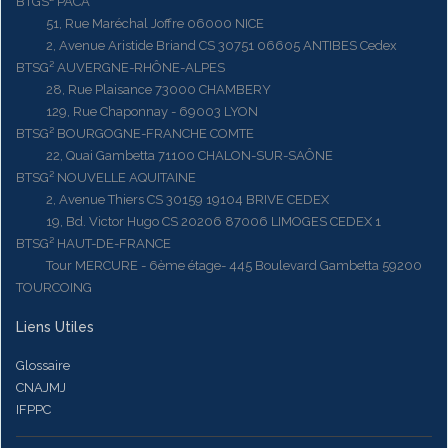
BTGS² PACA
51, Rue Maréchal Joffre 06000 NICE
2, Avenue Aristide Briand CS 30751 06605 ANTIBES Cedex
BTSG² AUVERGNE-RHÔNE-ALPES
28, Rue Plaisance 73000 CHAMBERY
129, Rue Chaponnay - 69003 LYON
BTSG² BOURGOGNE-FRANCHE COMTE
22, Quai Gambetta 71100 CHALON-SUR-SAÔNE
BTSG² NOUVELLE AQUITAINE
2, Avenue Thiers CS 30159 19104 BRIVE CEDEX
19, Bd. Victor Hugo CS 20206 87006 LIMOGES CEDEX 1
BTSG² HAUT-DE-FRANCE
Tour MERCURE - 6ème étage- 445 Boulevard Gambetta 59200
TOURCOING
Liens Utiles
Glossaire
CNAJMJ
IFPPC