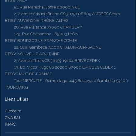
BTGS² PACA
51, Rue Maréchal Joffre 06000 NICE
2, Avenue Aristide Briand CS 30751 06605 ANTIBES Cedex
BTSG² AUVERGNE-RHÔNE-ALPES
28, Rue Plaisance 73000 CHAMBERY
129, Rue Chaponnay - 69003 LYON
BTSG² BOURGOGNE-FRANCHE COMTE
22, Quai Gambetta 71100 CHALON-SUR-SAÔNE
BTSG² NOUVELLE AQUITAINE
2, Avenue Thiers CS 30159 19104 BRIVE CEDEX
19, Bd. Victor Hugo CS 20206 87006 LIMOGES CEDEX 1
BTSG² HAUT-DE-FRANCE
Tour MERCURE - 6ème étage- 445 Boulevard Gambetta 59200
TOURCOING
Liens Utiles
Glossaire
CNAJMJ
IFPPC