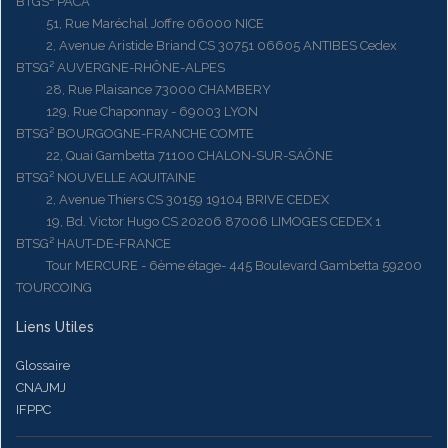
BTGS² PACA
51, Rue Maréchal Joffre 06000 NICE
2, Avenue Aristide Briand CS 30751 06605 ANTIBES Cedex
BTSG² AUVERGNE-RHÔNE-ALPES
28, Rue Plaisance 73000 CHAMBERY
129, Rue Chaponnay - 69003 LYON
BTSG² BOURGOGNE-FRANCHE COMTE
22, Quai Gambetta 71100 CHALON-SUR-SAÔNE
BTSG² NOUVELLE AQUITAINE
2, Avenue Thiers CS 30159 19104 BRIVE CEDEX
19, Bd. Victor Hugo CS 20206 87006 LIMOGES CEDEX 1
BTSG² HAUT-DE-FRANCE
Tour MERCURE - 6ème étage- 445 Boulevard Gambetta 59200
TOURCOING
Liens Utiles
Glossaire
CNAJMJ
IFPPC