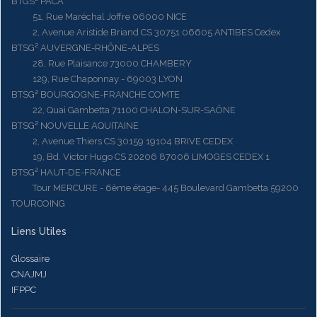
BTGS² PACA
51, Rue Maréchal Joffre 06000 NICE
2, Avenue Aristide Briand CS 30751 06605 ANTIBES Cedex
BTSG² AUVERGNE-RHÔNE-ALPES
28, Rue Plaisance 73000 CHAMBERY
129, Rue Chaponnay - 69003 LYON
BTSG² BOURGOGNE-FRANCHE COMTE
22, Quai Gambetta 71100 CHALON-SUR-SAÔNE
BTSG² NOUVELLE AQUITAINE
2, Avenue Thiers CS 30159 19104 BRIVE CEDEX
19, Bd. Victor Hugo CS 20206 87006 LIMOGES CEDEX 1
BTSG² HAUT-DE-FRANCE
Tour MERCURE - 6ème étage- 445 Boulevard Gambetta 59200
TOURCOING
Liens Utiles
Glossaire
CNAJMJ
IFPPC