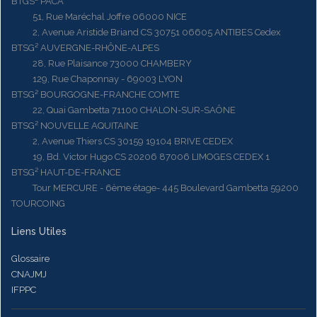
BTGS² PACA
51, Rue Maréchal Joffre 06000 NICE
2, Avenue Aristide Briand CS 30751 06605 ANTIBES Cedex
BTSG² AUVERGNE-RHÔNE-ALPES
28, Rue Plaisance 73000 CHAMBERY
129, Rue Chaponnay - 69003 LYON
BTSG² BOURGOGNE-FRANCHE COMTE
22, Quai Gambetta 71100 CHALON-SUR-SAÔNE
BTSG² NOUVELLE AQUITAINE
2, Avenue Thiers CS 30159 19104 BRIVE CEDEX
19, Bd. Victor Hugo CS 20206 87006 LIMOGES CEDEX 1
BTSG² HAUT-DE-FRANCE
Tour MERCURE - 6ème étage- 445 Boulevard Gambetta 59200
TOURCOING
Liens Utiles
Glossaire
CNAJMJ
IFPPC