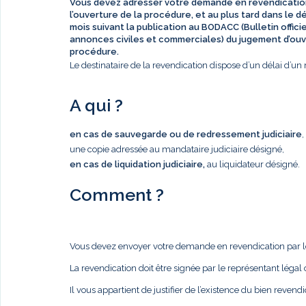
Vous devez adresser votre demande en revendicatio
l’ouverture de la procédure, et au plus tard dans le d
mois
suivant la publication au BODACC (Bulletin offici
annonces civiles et commerciales) du jugement d’ouv
procédure.
Le destinataire de la revendication dispose d’un délai d’
A qui ?
en cas de sauvegarde ou de redressement judiciaire
,
une copie adressée au mandataire judiciaire désigné,
en cas de liquidation judiciaire,
au liquidateur désigné.
Comment ?
Vous devez envoyer votre demande en revendication par 
La revendication doit être signée par le représentant légal
Il vous appartient de justifier de l’existence du bien revend