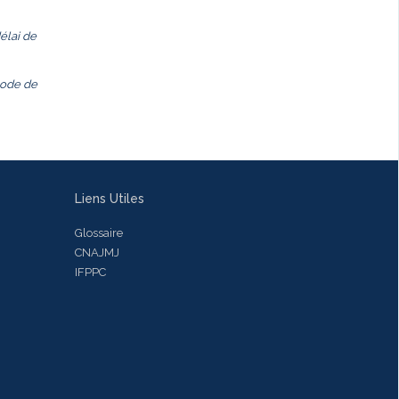
élai de
 code de
Liens Utiles
Glossaire
CNAJMJ
IFPPC