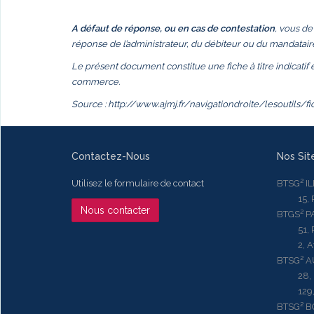
A défaut de réponse, ou en cas de contestation
, vous de
réponse de l’administrateur, du débiteur ou du mandataire
Le présent document constitue une fiche à titre indicatif
commerce.
Source :
http://www.ajmj.fr/navigationdroite/lesoutils/f
Contactez-Nous
Nos Sit
Utilisez le formulaire de contact
BTSG² I
15, Rue
Nous contacter
BTGS² P
51, Rue
2, Aven
BTSG² 
28, Ru
129, R
BTSG² 