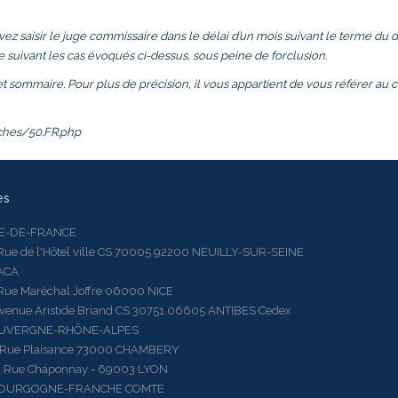
vez saisir le juge commissaire dans le délai d’un mois suivant le terme du d
 suivant les cas évoqués ci-dessus, sous peine de forclusion.
 et sommaire. Pour plus de précision, il vous appartient de vous référer au
iches/50.FR.php
es
LE-DE-FRANCE
 de l'Hôtel ville CS 70005 92200 NEUILLY-SUR-SEINE
ACA
 Maréchal Joffre 06000 NICE
ue Aristide Briand CS 30751 06605 ANTIBES Cedex
AUVERGNE-RHÔNE-ALPES
e Plaisance 73000 CHAMBERY
ue Chaponnay - 69003 LYON
BOURGOGNE-FRANCHE COMTE