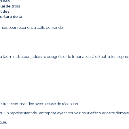
n dès
élai de
trois
el des
erture de la
un mois pour répondre à cette demande.
 à l’administrateur judiciaire désigné par le tribunal ou, à défaut, à l’entrepris
lettre recommandée avec accusé de réception
 ou un représentant de l’entreprise ayant pouvoir pour effectuer cette deman
iqué.