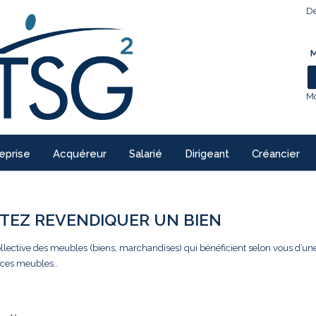
De
M
Mo
eprise
Acquéreur
Salarié
Dirigeant
Créancier
TEZ REVENDIQUER UN BIEN
llective des meubles (biens, marchandises) qui bénéficient selon vous d’un
 ces meubles..