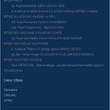
BTGS² PACA
51, Rue Maréchal Joffre 06000 NICE
2, Avenue Aristide Briand CS 30751 06605 ANTIBES Cedex
BTSG² AUVERGNE-RHÔNE-ALPES
28, Rue Plaisance 73000 CHAMBERY
129, Rue Chaponnay - 69003 LYON
BTSG² BOURGOGNE-FRANCHE COMTE
22, Quai Gambetta 71100 CHALON-SUR-SAÔNE
BTSG² NOUVELLE AQUITAINE
2, Avenue Thiers CS 30159 19104 BRIVE CEDEX
19, Bd. Victor Hugo CS 20206 87006 LIMOGES CEDEX 1
BTSG² HAUT-DE-FRANCE
Tour MERCURE - 6ème étage- 445 Boulevard Gambetta 59200
TOURCOING
Liens Utiles
Glossaire
CNAJMJ
IFPPC