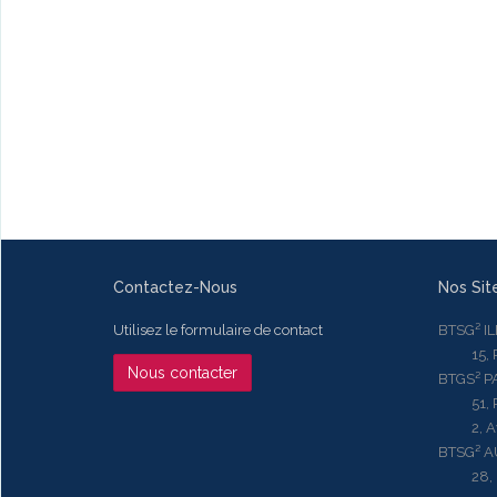
Contactez-Nous
Nos Sit
Utilisez le formulaire de contact
BTSG² I
15, Rue
Nous contacter
BTGS² P
51, Rue
2, Aven
BTSG² 
28, Ru