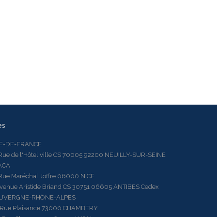
es
LE-DE-FRANCE
 de l'Hôtel ville CS 70005 92200 NEUILLY-SUR-SEINE
ACA
 Maréchal Joffre 06000 NICE
ue Aristide Briand CS 30751 06605 ANTIBES Cedex
AUVERGNE-RHÔNE-ALPES
e Plaisance 73000 CHAMBERY