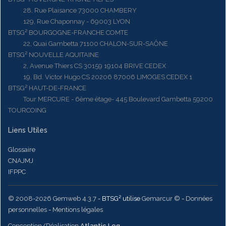
28, Rue Plaisance 73000 CHAMBERY
129, Rue Chaponnay - 69003 LYON
BTSG² BOURGOGNE-FRANCHE COMTE
22, Quai Gambetta 71100 CHALON-SUR-SAÔNE
BTSG² NOUVELLE AQUITAINE
2, Avenue Thiers CS 30159 19104 BRIVE CEDEX
19, Bd. Victor Hugo CS 20206 87006 LIMOGES CEDEX 1
BTSG² HAUT-DE-FRANCE
Tour MERCURE - 6ème étage- 445 Boulevard Gambetta 59200
TOURCOING
Liens Utiles
Glossaire
CNAJMJ
IFPPC
© 2008-2026 Gemweb 4.3.7
- BTSG² utilise
Gemarcur ©
-
Données
personnelles
-
Mentions légales
Conception/Réalisation
Atlantic Log