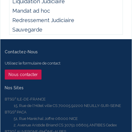
Liquidation Judiciaire
Mandat ad hoc
Redressement Judiciaire
Sauvegarde
Contactez-Nous
Utilisez le formulaire de contact
Nous contacter
Nos Sites
BTSG² ILE-DE-FRANCE
15, Rue de l'Hôtel ville CS 70005 92200 NEUILLY-SUR-SEINE
BTGS² PACA
51, Rue Maréchal Joffre 06000 NICE
2, Avenue Aristide Briand CS 30751 06605 ANTIBES Cedex
BTSG² AUVERGNE-RHÔNE-ALPES