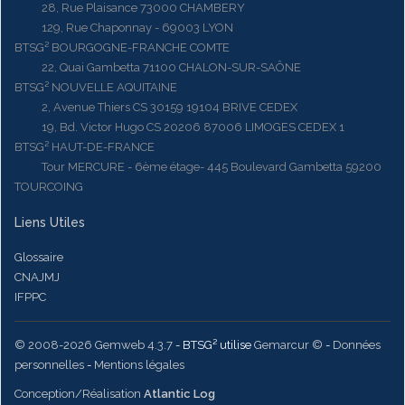
28, Rue Plaisance 73000 CHAMBERY
129, Rue Chaponnay - 69003 LYON
BTSG² BOURGOGNE-FRANCHE COMTE
22, Quai Gambetta 71100 CHALON-SUR-SAÔNE
BTSG² NOUVELLE AQUITAINE
2, Avenue Thiers CS 30159 19104 BRIVE CEDEX
19, Bd. Victor Hugo CS 20206 87006 LIMOGES CEDEX 1
BTSG² HAUT-DE-FRANCE
Tour MERCURE - 6ème étage- 445 Boulevard Gambetta 59200
TOURCOING
Liens Utiles
Glossaire
CNAJMJ
IFPPC
© 2008-2026 Gemweb 4.3.7
- BTSG² utilise
Gemarcur ©
-
Données
personnelles
-
Mentions légales
Conception/Réalisation
Atlantic Log