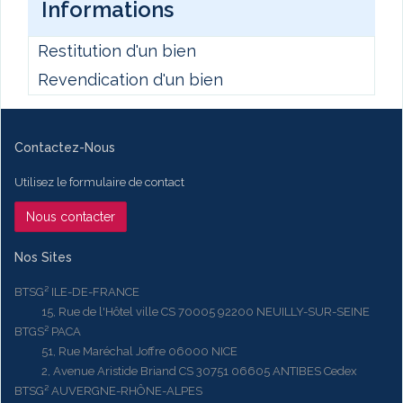
Informations
Restitution d'un bien
Revendication d'un bien
Contactez-Nous
Utilisez le formulaire de contact
Nous contacter
Nos Sites
BTSG² ILE-DE-FRANCE
15, Rue de l'Hôtel ville CS 70005 92200 NEUILLY-SUR-SEINE
BTGS² PACA
51, Rue Maréchal Joffre 06000 NICE
2, Avenue Aristide Briand CS 30751 06605 ANTIBES Cedex
BTSG² AUVERGNE-RHÔNE-ALPES