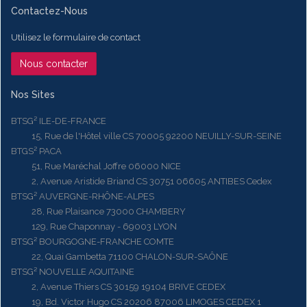
Contactez-Nous
Utilisez le formulaire de contact
Nous contacter
Nos Sites
BTSG² ILE-DE-FRANCE
15, Rue de l'Hôtel ville CS 70005 92200 NEUILLY-SUR-SEINE
BTGS² PACA
51, Rue Maréchal Joffre 06000 NICE
2, Avenue Aristide Briand CS 30751 06605 ANTIBES Cedex
BTSG² AUVERGNE-RHÔNE-ALPES
28, Rue Plaisance 73000 CHAMBERY
129, Rue Chaponnay - 69003 LYON
BTSG² BOURGOGNE-FRANCHE COMTE
22, Quai Gambetta 71100 CHALON-SUR-SAÔNE
BTSG² NOUVELLE AQUITAINE
2, Avenue Thiers CS 30159 19104 BRIVE CEDEX
19, Bd. Victor Hugo CS 20206 87006 LIMOGES CEDEX 1