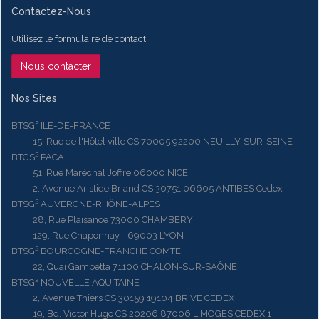
Contactez-Nous
Utilisez le formulaire de contact
Nous contacter
Nos Sites
BTSG² ILE-DE-FRANCE
15, Rue de l'Hôtel ville CS 70005 92200 NEUILLY-SUR-SEINE
BTGS² PACA
51, Rue Maréchal Joffre 06000 NICE
2, Avenue Aristide Briand CS 30751 06605 ANTIBES Cedex
BTSG² AUVERGNE-RHÔNE-ALPES
28, Rue Plaisance 73000 CHAMBERY
129, Rue Chaponnay - 69003 LYON
BTSG² BOURGOGNE-FRANCHE COMTE
22, Quai Gambetta 71100 CHALON-SUR-SAÔNE
BTSG² NOUVELLE AQUITAINE
2, Avenue Thiers CS 30159 19104 BRIVE CEDEX
19, Bd. Victor Hugo CS 20206 87006 LIMOGES CEDEX 1