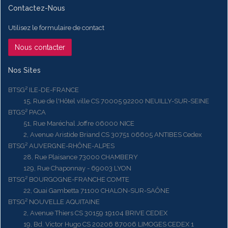
Contactez-Nous
Utilisez le formulaire de contact
Nous contacter
Nos Sites
BTSG² ILE-DE-FRANCE
15, Rue de l'Hôtel ville CS 70005 92200 NEUILLY-SUR-SEINE
BTGS² PACA
51, Rue Maréchal Joffre 06000 NICE
2, Avenue Aristide Briand CS 30751 06605 ANTIBES Cedex
BTSG² AUVERGNE-RHÔNE-ALPES
28, Rue Plaisance 73000 CHAMBERY
129, Rue Chaponnay - 69003 LYON
BTSG² BOURGOGNE-FRANCHE COMTE
22, Quai Gambetta 71100 CHALON-SUR-SAÔNE
BTSG² NOUVELLE AQUITAINE
2, Avenue Thiers CS 30159 19104 BRIVE CEDEX
19, Bd. Victor Hugo CS 20206 87006 LIMOGES CEDEX 1