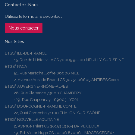
Contactez-Nous
Utilisez le formulaire de contact
Nous contacter
Nos Sites
BTSG² ILE-DE-FRANCE
15, Rue de l'Hôtel ville CS 70005 92200 NEUILLY-SUR-SEINE
BTGS² PACA
51, Rue Maréchal Joffre 06000 NICE
2, Avenue Aristide Briand CS 30751 06605 ANTIBES Cedex
BTSG² AUVERGNE-RHÔNE-ALPES
28, Rue Plaisance 73000 CHAMBERY
129, Rue Chaponnay - 69003 LYON
BTSG² BOURGOGNE-FRANCHE COMTE
22, Quai Gambetta 71100 CHALON-SUR-SAÔNE
BTSG² NOUVELLE AQUITAINE
2, Avenue Thiers CS 30159 19104 BRIVE CEDEX
19, Bd. Victor Hugo CS 20206 87006 LIMOGES CEDEX 1