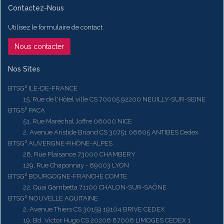
Contactez-Nous
Utilisez le formulaire de contact
Nous contacter
Nos Sites
BTSG² ILE-DE-FRANCE
15, Rue de l'Hôtel ville CS 70005 92200 NEUILLY-SUR-SEINE
BTGS² PACA
51, Rue Maréchal Joffre 06000 NICE
2, Avenue Aristide Briand CS 30751 06605 ANTIBES Cedex
BTSG² AUVERGNE-RHÔNE-ALPES
28, Rue Plaisance 73000 CHAMBERY
129, Rue Chaponnay - 69003 LYON
BTSG² BOURGOGNE-FRANCHE COMTE
22, Quai Gambetta 71100 CHALON-SUR-SAÔNE
BTSG² NOUVELLE AQUITAINE
2, Avenue Thiers CS 30159 19104 BRIVE CEDEX
19, Bd. Victor Hugo CS 20206 87006 LIMOGES CEDEX 1