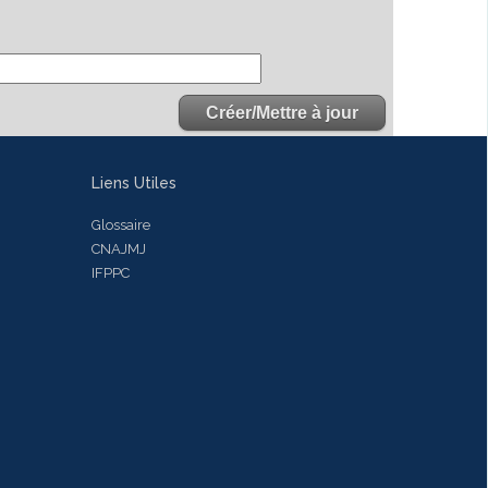
Liens Utiles
Glossaire
CNAJMJ
IFPPC