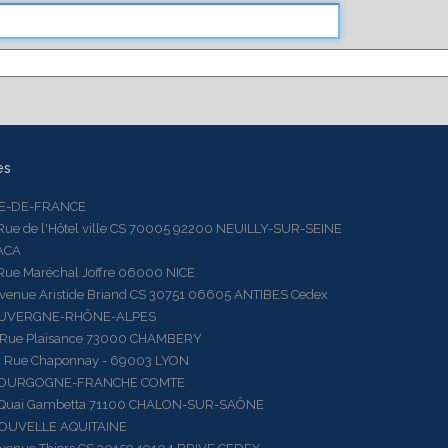
es
LE-DE-FRANCE
 de l'Hôtel ville CS 70005 92200 NEUILLY-SUR-SEINE
ACA
 Maréchal Joffre 06000 NICE
ue Aristide Briand CS 30751 06605 ANTIBES Cedex
AUVERGNE-RHÔNE-ALPES
e Plaisance 73000 CHAMBERY
ue Chaponnay - 69003 LYON
BOURGOGNE-FRANCHE COMTE
ai Gambetta 71100 CHALON-SUR-SAÔNE
OUVELLE AQUITAINE