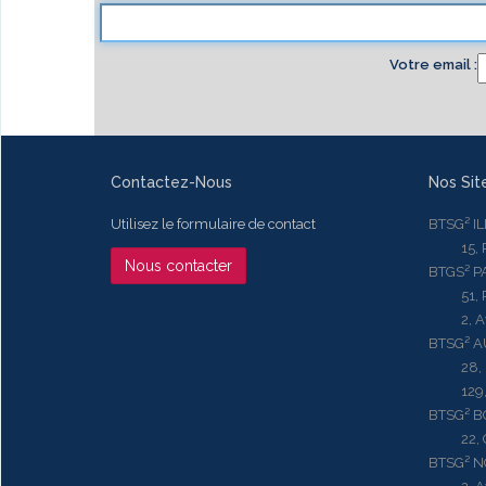
Votre email
Contactez-Nous
Nos Sit
Utilisez le formulaire de contact
BTSG² I
15, Rue
Nous contacter
BTGS² P
51, Rue
2, Aven
BTSG² 
28, Ru
129, R
BTSG² 
22, Qu
BTSG² N