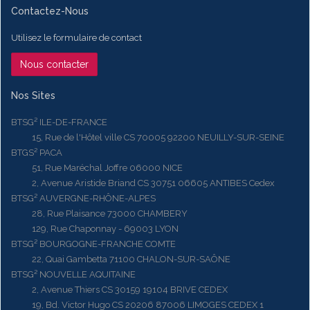
Contactez-Nous
Utilisez le formulaire de contact
Nous contacter
Nos Sites
BTSG² ILE-DE-FRANCE
15, Rue de l'Hôtel ville CS 70005 92200 NEUILLY-SUR-SEINE
BTGS² PACA
51, Rue Maréchal Joffre 06000 NICE
2, Avenue Aristide Briand CS 30751 06605 ANTIBES Cedex
BTSG² AUVERGNE-RHÔNE-ALPES
28, Rue Plaisance 73000 CHAMBERY
129, Rue Chaponnay - 69003 LYON
BTSG² BOURGOGNE-FRANCHE COMTE
22, Quai Gambetta 71100 CHALON-SUR-SAÔNE
BTSG² NOUVELLE AQUITAINE
2, Avenue Thiers CS 30159 19104 BRIVE CEDEX
19, Bd. Victor Hugo CS 20206 87006 LIMOGES CEDEX 1