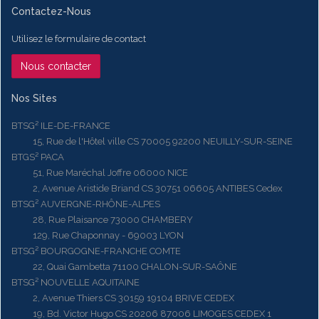
Contactez-Nous
Utilisez le formulaire de contact
Nous contacter
Nos Sites
BTSG² ILE-DE-FRANCE
15, Rue de l'Hôtel ville CS 70005 92200 NEUILLY-SUR-SEINE
BTGS² PACA
51, Rue Maréchal Joffre 06000 NICE
2, Avenue Aristide Briand CS 30751 06605 ANTIBES Cedex
BTSG² AUVERGNE-RHÔNE-ALPES
28, Rue Plaisance 73000 CHAMBERY
129, Rue Chaponnay - 69003 LYON
BTSG² BOURGOGNE-FRANCHE COMTE
22, Quai Gambetta 71100 CHALON-SUR-SAÔNE
BTSG² NOUVELLE AQUITAINE
2, Avenue Thiers CS 30159 19104 BRIVE CEDEX
19, Bd. Victor Hugo CS 20206 87006 LIMOGES CEDEX 1