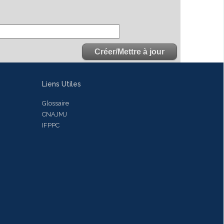
Liens Utiles
Glossaire
CNAJMJ
IFPPC