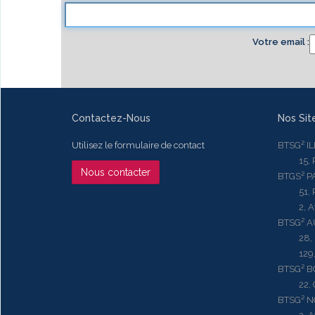
Votre email
Contactez-Nous
Nos Sit
Utilisez le formulaire de contact
BTSG² I
15, Rue
Nous contacter
BTGS² P
51, Rue
2, Aven
BTSG² 
28, Ru
129, R
BTSG² 
22, Qu
BTSG² N