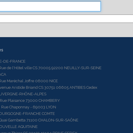
es
LE-DE-FRANCE
 de l'Hôtel ville CS 70005 92200 NEUILLY-SUR-SEINE
ACA
 Maréchal Joffre 06000 NICE
ue Aristide Briand CS 30751 06605 ANTIBES Cedex
AUVERGNE-RHÔNE-ALPES
e Plaisance 73000 CHAMBERY
ue Chaponnay - 69003 LYON
BOURGOGNE-FRANCHE COMTE
ai Gambetta 71100 CHALON-SUR-SAÔNE
OUVELLE AQUITAINE