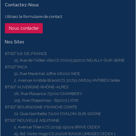
Contactez-Nous
Utilisez le formulaire de contact
Nous contacter
Nos Sites
BTSG² ILE-DE-FRANCE
15, Rue de l'Hôtel ville CS 70005 92200 NEUILLY-SUR-SEINE
BTGS² PACA
51, Rue Maréchal Joffre 06000 NICE
2, Avenue Aristide Briand CS 30751 06605 ANTIBES Cedex
BTSG² AUVERGNE-RHÔNE-ALPES
28, Rue Plaisance 73000 CHAMBERY
129, Rue Chaponnay - 69003 LYON
BTSG² BOURGOGNE-FRANCHE COMTE
22, Quai Gambetta 71100 CHALON-SUR-SAÔNE
BTSG² NOUVELLE AQUITAINE
2, Avenue Thiers CS 30159 19104 BRIVE CEDEX
19, Bd. Victor Hugo CS 20206 87006 LIMOGES CEDEX 1