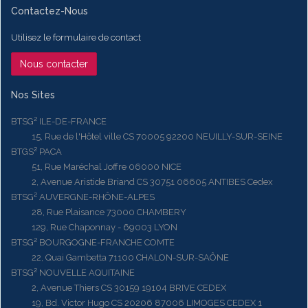
Contactez-Nous
Utilisez le formulaire de contact
Nous contacter
Nos Sites
BTSG² ILE-DE-FRANCE
15, Rue de l'Hôtel ville CS 70005 92200 NEUILLY-SUR-SEINE
BTGS² PACA
51, Rue Maréchal Joffre 06000 NICE
2, Avenue Aristide Briand CS 30751 06605 ANTIBES Cedex
BTSG² AUVERGNE-RHÔNE-ALPES
28, Rue Plaisance 73000 CHAMBERY
129, Rue Chaponnay - 69003 LYON
BTSG² BOURGOGNE-FRANCHE COMTE
22, Quai Gambetta 71100 CHALON-SUR-SAÔNE
BTSG² NOUVELLE AQUITAINE
2, Avenue Thiers CS 30159 19104 BRIVE CEDEX
19, Bd. Victor Hugo CS 20206 87006 LIMOGES CEDEX 1