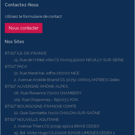
Contactez-Nous
Utilisez le formulaire de contact
Nous contacter
Nos Sites
BTSG² ILE-DE-FRANCE
15, Rue de l'Hôtel ville CS 70005 92200 NEUILLY-SUR-SEINE
BTGS² PACA
51, Rue Maréchal Joffre 06000 NICE
2, Avenue Aristide Briand CS 30751 06605 ANTIBES Cedex
BTSG² AUVERGNE-RHÔNE-ALPES
28, Rue Plaisance 73000 CHAMBERY
129, Rue Chaponnay - 69003 LYON
BTSG² BOURGOGNE-FRANCHE COMTE
22, Quai Gambetta 71100 CHALON-SUR-SAÔNE
BTSG² NOUVELLE AQUITAINE
2, Avenue Thiers CS 30159 19104 BRIVE CEDEX
19, Bd. Victor Hugo CS 20206 87006 LIMOGES CEDEX 1