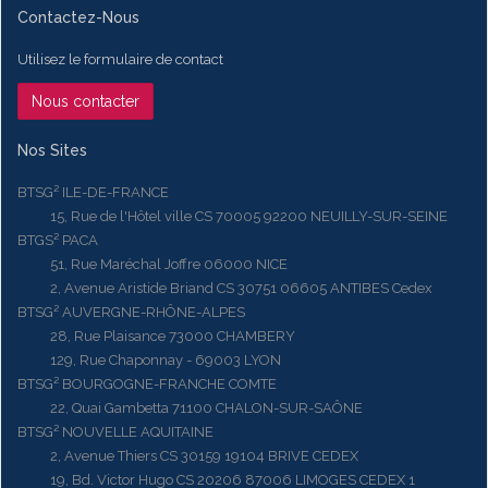
Contactez-Nous
Utilisez le formulaire de contact
Nous contacter
Nos Sites
BTSG² ILE-DE-FRANCE
15, Rue de l'Hôtel ville CS 70005 92200 NEUILLY-SUR-SEINE
BTGS² PACA
51, Rue Maréchal Joffre 06000 NICE
2, Avenue Aristide Briand CS 30751 06605 ANTIBES Cedex
BTSG² AUVERGNE-RHÔNE-ALPES
28, Rue Plaisance 73000 CHAMBERY
129, Rue Chaponnay - 69003 LYON
BTSG² BOURGOGNE-FRANCHE COMTE
22, Quai Gambetta 71100 CHALON-SUR-SAÔNE
BTSG² NOUVELLE AQUITAINE
2, Avenue Thiers CS 30159 19104 BRIVE CEDEX
19, Bd. Victor Hugo CS 20206 87006 LIMOGES CEDEX 1