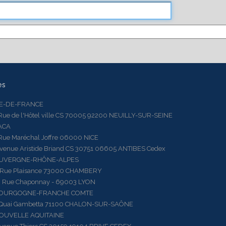
es
LE-DE-FRANCE
 de l'Hôtel ville CS 70005 92200 NEUILLY-SUR-SEINE
ACA
 Maréchal Joffre 06000 NICE
ue Aristide Briand CS 30751 06605 ANTIBES Cedex
AUVERGNE-RHÔNE-ALPES
e Plaisance 73000 CHAMBERY
ue Chaponnay - 69003 LYON
BOURGOGNE-FRANCHE COMTE
ai Gambetta 71100 CHALON-SUR-SAÔNE
OUVELLE AQUITAINE