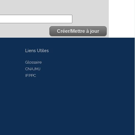
Liens Utiles
Glossaire
CNAJMJ
IFPPC