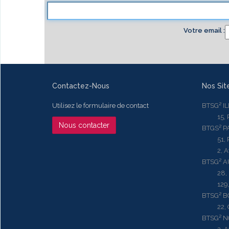
Votre email
Contactez-Nous
Nos Sit
Utilisez le formulaire de contact
BTSG² I
15, Rue
Nous contacter
BTGS² P
51, Rue
2, Aven
BTSG² 
28, Ru
129, R
BTSG² 
22, Qu
BTSG² N