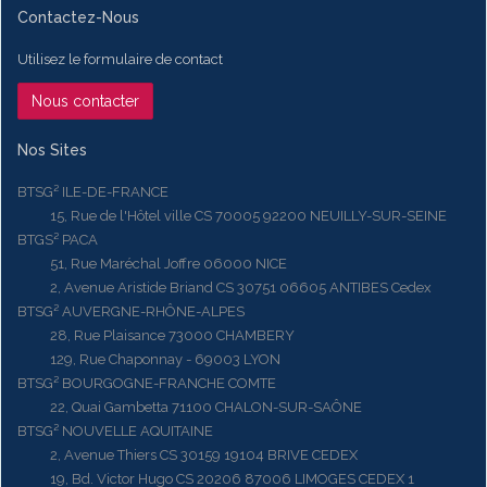
Contactez-Nous
Utilisez le formulaire de contact
Nous contacter
Nos Sites
BTSG² ILE-DE-FRANCE
15, Rue de l'Hôtel ville CS 70005 92200 NEUILLY-SUR-SEINE
BTGS² PACA
51, Rue Maréchal Joffre 06000 NICE
2, Avenue Aristide Briand CS 30751 06605 ANTIBES Cedex
BTSG² AUVERGNE-RHÔNE-ALPES
28, Rue Plaisance 73000 CHAMBERY
129, Rue Chaponnay - 69003 LYON
BTSG² BOURGOGNE-FRANCHE COMTE
22, Quai Gambetta 71100 CHALON-SUR-SAÔNE
BTSG² NOUVELLE AQUITAINE
2, Avenue Thiers CS 30159 19104 BRIVE CEDEX
19, Bd. Victor Hugo CS 20206 87006 LIMOGES CEDEX 1