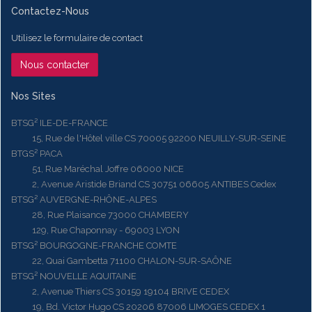
Contactez-Nous
Utilisez le formulaire de contact
Nous contacter
Nos Sites
BTSG² ILE-DE-FRANCE
15, Rue de l'Hôtel ville CS 70005 92200 NEUILLY-SUR-SEINE
BTGS² PACA
51, Rue Maréchal Joffre 06000 NICE
2, Avenue Aristide Briand CS 30751 06605 ANTIBES Cedex
BTSG² AUVERGNE-RHÔNE-ALPES
28, Rue Plaisance 73000 CHAMBERY
129, Rue Chaponnay - 69003 LYON
BTSG² BOURGOGNE-FRANCHE COMTE
22, Quai Gambetta 71100 CHALON-SUR-SAÔNE
BTSG² NOUVELLE AQUITAINE
2, Avenue Thiers CS 30159 19104 BRIVE CEDEX
19, Bd. Victor Hugo CS 20206 87006 LIMOGES CEDEX 1