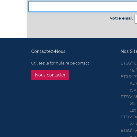
Votre email
Contactez-Nous
Nos Sit
Utilisez le formulaire de contact
BTSG² I
15, Rue
Nous contacter
BTGS² P
51, Rue
2, Aven
BTSG² 
28, Ru
129, R
BTSG² 
22, Qu
BTSG² N