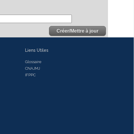
Liens Utiles
Glossaire
CNAJMJ
IFPPC