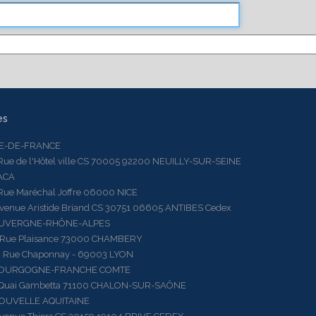
es
LE-DE-FRANCE
 de l'Hôtel ville CS 70005 92200 NEUILLY-SUR-SEINE
ACA
 Maréchal Joffre 06000 NICE
ue Aristide Briand CS 30751 06605 ANTIBES Cedex
AUVERGNE-RHÔNE-ALPES
e Plaisance 73000 CHAMBERY
ue Chaponnay - 69003 LYON
BOURGOGNE-FRANCHE COMTE
ai Gambetta 71100 CHALON-SUR-SAÔNE
OUVELLE AQUITAINE