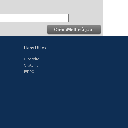
Liens Utiles
Glossaire
CNAJMJ
IFPPC