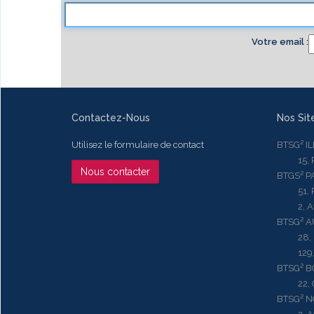
Votre email
Contactez-Nous
Nos Sit
Utilisez le formulaire de contact
BTSG² I
15, Rue
Nous contacter
BTGS² P
51, Rue
2, Aven
BTSG² 
28, Ru
129, R
BTSG² 
22, Qu
BTSG² N