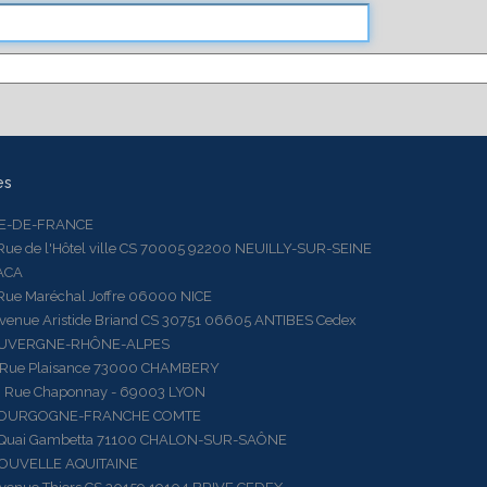
es
LE-DE-FRANCE
 de l'Hôtel ville CS 70005 92200 NEUILLY-SUR-SEINE
ACA
 Maréchal Joffre 06000 NICE
ue Aristide Briand CS 30751 06605 ANTIBES Cedex
AUVERGNE-RHÔNE-ALPES
e Plaisance 73000 CHAMBERY
ue Chaponnay - 69003 LYON
BOURGOGNE-FRANCHE COMTE
ai Gambetta 71100 CHALON-SUR-SAÔNE
OUVELLE AQUITAINE