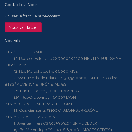
Contactez-Nous
Utilisez le formulaire de contact
Nous contacter
Nos Sites
BTSG² ILE-DE-FRANCE
15, Rue de l'Hôtel ville CS 70005 92200 NEUILLY-SUR-SEINE
BTGS² PACA
51, Rue Maréchal Joffre 06000 NICE
2, Avenue Aristide Briand CS 30751 06605 ANTIBES Cedex
BTSG² AUVERGNE-RHÔNE-ALPES
28, Rue Plaisance 73000 CHAMBERY
129, Rue Chaponnay - 69003 LYON
BTSG² BOURGOGNE-FRANCHE COMTE
22, Quai Gambetta 71100 CHALON-SUR-SAÔNE
BTSG² NOUVELLE AQUITAINE
2, Avenue Thiers CS 30159 19104 BRIVE CEDEX
19, Bd. Victor Hugo CS 20206 87006 LIMOGES CEDEX 1