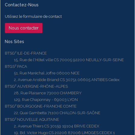
Contactez-Nous
Utilisez le formulaire de contact
Nous contacter
Nos Sites
BTSG² ILE-DE-FRANCE
15, Rue de l'Hôtel ville CS 70005 92200 NEUILLY-SUR-SEINE
BTGS² PACA
51, Rue Maréchal Joffre 06000 NICE
2, Avenue Aristide Briand CS 30751 06605 ANTIBES Cedex
BTSG² AUVERGNE-RHÔNE-ALPES
28, Rue Plaisance 73000 CHAMBERY
129, Rue Chaponnay - 69003 LYON
BTSG² BOURGOGNE-FRANCHE COMTE
22, Quai Gambetta 71100 CHALON-SUR-SAÔNE
BTSG² NOUVELLE AQUITAINE
2, Avenue Thiers CS 30159 19104 BRIVE CEDEX
19, Bd. Victor Hugo CS 20206 87006 LIMOGES CEDEX 1