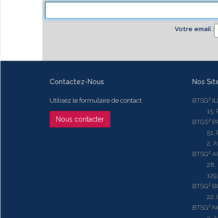
Votre email
Contactez-Nous
Nos Sit
Utilisez le formulaire de contact
BTSG² I
15, Rue
Nous contacter
BTGS² P
51, Rue
2, Aven
BTSG² 
28, Ru
129, R
BTSG² 
22, Qu
BTSG² N