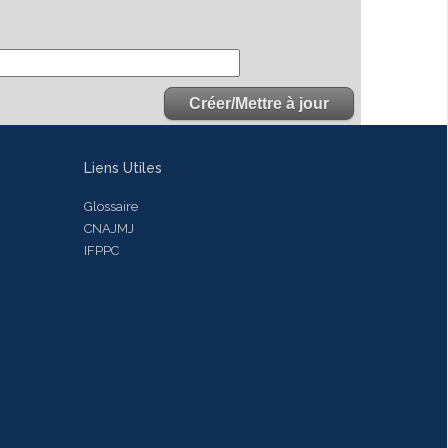
Liens Utiles
Glossaire
CNAJMJ
IFPPC