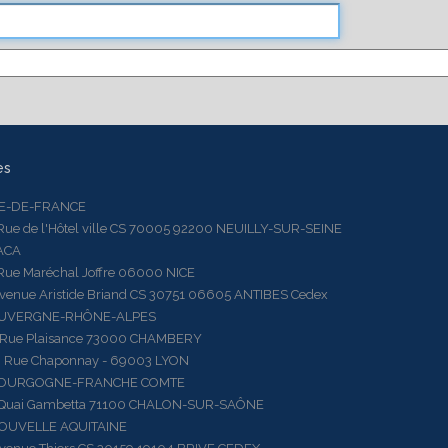
es
LE-DE-FRANCE
 de l'Hôtel ville CS 70005 92200 NEUILLY-SUR-SEINE
ACA
 Maréchal Joffre 06000 NICE
ue Aristide Briand CS 30751 06605 ANTIBES Cedex
AUVERGNE-RHÔNE-ALPES
e Plaisance 73000 CHAMBERY
ue Chaponnay - 69003 LYON
BOURGOGNE-FRANCHE COMTE
ai Gambetta 71100 CHALON-SUR-SAÔNE
OUVELLE AQUITAINE