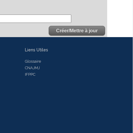
Liens Utiles
Glossaire
CNAJMJ
IFPPC