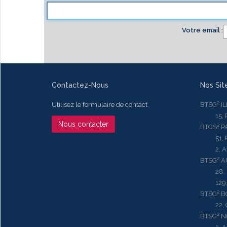
Votre email
Contactez-Nous
Nos Sit
Utilisez le formulaire de contact
BTSG² I
15, Rue
Nous contacter
BTGS² P
51, Rue
2, Aven
BTSG² 
28, Ru
129, R
BTSG² 
22, Qu
BTSG² N