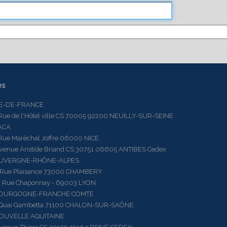
es
LE-DE-FRANCE
 de l'Hôtel ville CS 70005 92200 NEUILLY-SUR-SEINE
ACA
 Maréchal Joffre 06000 NICE
ue Aristide Briand CS 30751 06605 ANTIBES Cedex
AUVERGNE-RHÔNE-ALPES
e Plaisance 73000 CHAMBERY
ue Chaponnay - 69003 LYON
BOURGOGNE-FRANCHE COMTE
ai Gambetta 71100 CHALON-SUR-SAÔNE
OUVELLE AQUITAINE