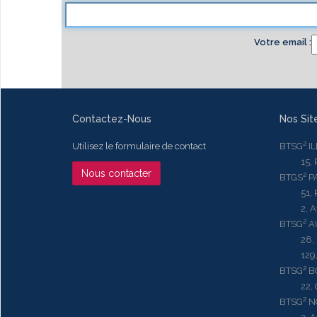
Votre email
Contactez-Nous
Nos Sit
Utilisez le formulaire de contact
BTSG² I
15, Rue
Nous contacter
BTGS² P
51, Rue
2, Aven
BTSG² 
28, Ru
129, R
BTSG² 
22, Qu
BTSG² N