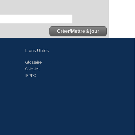
Liens Utiles
Glossaire
CNAJMJ
IFPPC