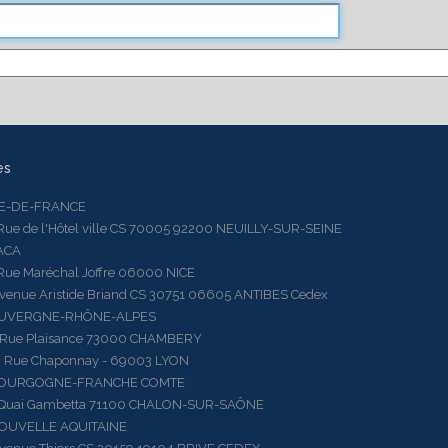
es
LE-DE-FRANCE
 de l'Hôtel ville CS 70005 92200 NEUILLY-SUR-SEINE
ACA
 Maréchal Joffre 06000 NICE
ue Aristide Briand CS 30751 06605 ANTIBES Cedex
AUVERGNE-RHÔNE-ALPES
e Plaisance 73000 CHAMBERY
ue Chaponnay - 69003 LYON
BOURGOGNE-FRANCHE COMTE
ai Gambetta 71100 CHALON-SUR-SAÔNE
OUVELLE AQUITAINE