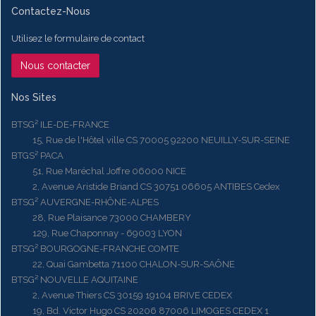
Contactez-Nous
Utilisez le formulaire de contact
Nous contacter
Nos Sites
BTSG² ILE-DE-FRANCE
15, Rue de l'Hôtel ville CS 70005 92200 NEUILLY-SUR-SEINE
BTGS² PACA
51, Rue Maréchal Joffre 06000 NICE
2, Avenue Aristide Briand CS 30751 06605 ANTIBES Cedex
BTSG² AUVERGNE-RHÔNE-ALPES
28, Rue Plaisance 73000 CHAMBERY
129, Rue Chaponnay - 69003 LYON
BTSG² BOURGOGNE-FRANCHE COMTE
22, Quai Gambetta 71100 CHALON-SUR-SAÔNE
BTSG² NOUVELLE AQUITAINE
2, Avenue Thiers CS 30159 19104 BRIVE CEDEX
19, Bd. Victor Hugo CS 20206 87006 LIMOGES CEDEX 1