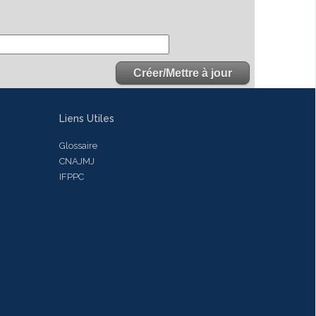
Liens Utiles
Glossaire
CNAJMJ
IFPPC