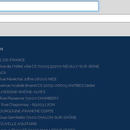
es
LE-DE-FRANCE
 de l'Hôtel ville CS 70005 92200 NEUILLY-SUR-SEINE
ACA
 Maréchal Joffre 06000 NICE
ue Aristide Briand CS 30751 06605 ANTIBES Cedex
AUVERGNE-RHÔNE-ALPES
e Plaisance 73000 CHAMBERY
ue Chaponnay - 69003 LYON
BOURGOGNE-FRANCHE COMTE
ai Gambetta 71100 CHALON-SUR-SAÔNE
OUVELLE AQUITAINE