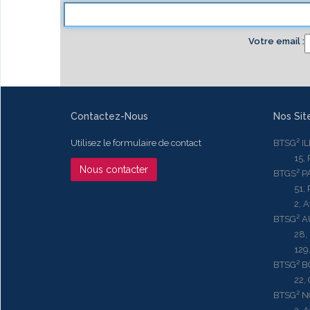
Votre email
Contactez-Nous
Nos Sit
Utilisez le formulaire de contact
BTSG² I
15, Rue
Nous contacter
BTGS² P
51, Rue
2, Aven
BTSG² 
28, Ru
129, R
BTSG² 
22, Qu
BTSG² N