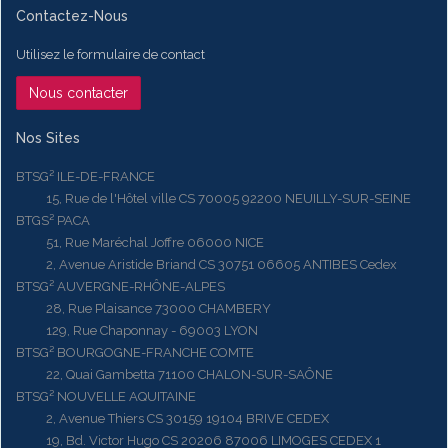
Contactez-Nous
Utilisez le formulaire de contact
Nous contacter
Nos Sites
BTSG² ILE-DE-FRANCE
15, Rue de l'Hôtel ville CS 70005 92200 NEUILLY-SUR-SEINE
BTGS² PACA
51, Rue Maréchal Joffre 06000 NICE
2, Avenue Aristide Briand CS 30751 06605 ANTIBES Cedex
BTSG² AUVERGNE-RHÔNE-ALPES
28, Rue Plaisance 73000 CHAMBERY
129, Rue Chaponnay - 69003 LYON
BTSG² BOURGOGNE-FRANCHE COMTE
22, Quai Gambetta 71100 CHALON-SUR-SAÔNE
BTSG² NOUVELLE AQUITAINE
2, Avenue Thiers CS 30159 19104 BRIVE CEDEX
19, Bd. Victor Hugo CS 20206 87006 LIMOGES CEDEX 1